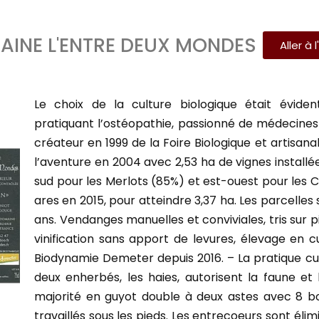
INE L'ENTRE DEUX MONDES
Aller à 
Le choix de la culture biologique était évide
pratiquant l’ostéopathie, passionné de médecines
créateur en 1999 de la Foire Biologique et artisana
l’aventure en 2004 avec 2,53 ha de vignes installé
sud pour les Merlots (85%) et est-ouest pour les 
ares en 2015, pour atteindre 3,37 ha. Les parcelles 
ans. Vendanges manuelles et conviviales, tris sur pi
vinification sans apport de levures, élevage en cu
Biodynamie Demeter depuis 2016. – La pratique cult
deux enherbés, les haies, autorisent la faune et la
majorité en guyot double à deux astes avec 8 bo
travaillés sous les pieds. Les entrecoeurs sont élimi