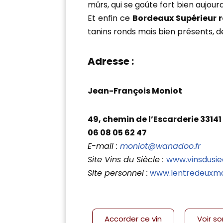
mûrs, qui se goûte fort bien aujour
Et enfin ce
Bordeaux Supérieur r
tanins ronds mais bien présents, d
Adresse :
Jean-François Moniot
49, chemin de l’Escarderie 33141
06 08 05 62 47
E-mail :
moniot@wanadoo.fr
Site Vins du Siècle :
www.vinsdusi
Site personnel :
www.lentredeuxmo
Accorder ce vin
Voir s