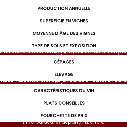
2005
PRODUCTION ANNUELLE
(en bouteilles) : 10 000
SUPERFICIE EN VIGNES
3.37 ha
MOYENNE D’ÂGE DES VIGNES
Vignes de 25, 35 et 55 ans
TYPE DE SOLS ET EXPOSITION
s de carrières souterraines, exposition nord-sud pou
le Cabernet.
CÉPAGES
rlot (85% de la surface) et Cabernet Sauvignon (15
ELEVAGE
levures indigènes, élevage en partie en cuve, en part
vins.
CARACTÉRISTIQUES DU VIN
Des vins agréables, à partager entre amis.
PLATS CONSEILLÉS
 viandes en sauce, canard braisé au poivre de sechua
FOURCHETTE DE PRIX
(TTC particulier départ) : 12 à 15 €