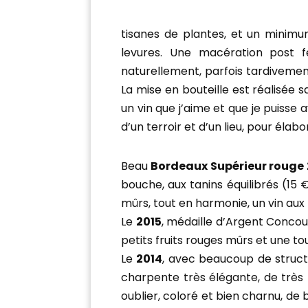
tisanes de plantes, et un minimum
levures. Une macération post f
naturellement, parfois tardivement
La mise en bouteille est réalisée s
un vin que j’aime et que je puisse 
d’un terroir et d’un lieu, pour élab
Beau
Bordeaux Supérieur rouge 
bouche, aux tanins équilibrés (15 
mûrs, tout en harmonie, un vin aux 
Le
2015
, médaille d’Argent Concour
petits fruits rouges mûrs et une to
Le
2014
, avec beaucoup de structu
charpente très élégante, de tr
oublier, coloré et bien charnu, de