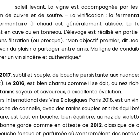
soleil levant. La vigne est accompagnée par les
 de cuivre et de soufre. – La vinification : la ferment
ermentaire à chaud est généralement utilisée. La fe
 en cuve ou en tonneau. L’élevage est réalisé en partie 
ans filtration (ou presque). “Mon objectif premier, dit J
avoir du plaisir à partager entre amis. Ma ligne de condui
orer un vin sincère et authentique.”
2017
, subtil et souple, de bouche persistante aux nuance
€). Le
2016
, est bien charnu comme il se doit, au nez rich
tanins soyeux et savoureux, d’excellente évolution.
s International des Vins Biologiques Paris 2018, est un vi
uche de cannelle, avec des tanins souples et très équilibré
re, est tout en bouche, bien équilibré, au nez de violett
ès bonne garde comme en atteste ce
2012
, classique de 
 bouche fondue et parfumée où s’entremêlent des notes de