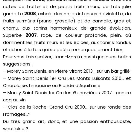
notes de truffe et de petits fruits mûrs, de très jolie
garde. Le
2008
, exhale des notes intenses de violette, de
fruits surmûris (prune, groseille) et de cannelle, gras et
charnu, aux tanins harmonieux, de grande évolution.
Superbe
2007
, racé, de couleur profonde, plein, où
dominent les fruits mûrs et les épices, aux tanins fondus
et riches à la fois qui se goûte remarquablement bien.
Pour vous faire saliver, Jean-Marc a aussi quelques belles
suggestions :
– Morey Saint Denis, en Pierre Virant 2013… sur un bar grillé
– Morey Saint Denis 1er Cru Les Monts Luisants 2010… et
Charolaise, Limousine ou Blonde d’Aquitaine
– Morey Saint Denis 1er Cru les Genavrières 2007… contre
coq au vin
– Clos de la Roche, Grand Cru 2000… sur une ronde des
Fromages…”
Du très grand art, donc, et une passion enthousiaste,
what’else ?