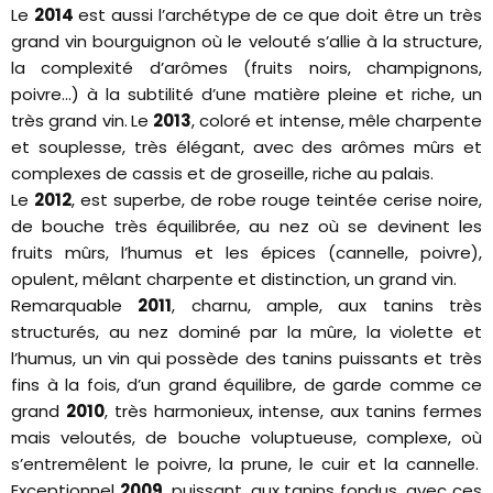
Le
2014
est aussi l’archétype de ce que doit être un très
grand vin bourguignon où le velouté s’allie à la structure,
la complexité d’arômes (fruits noirs, champignons,
poivre…) à la subtilité d’une matière pleine et riche, un
très grand vin. Le
2013
, coloré et intense, mêle charpente
et souplesse, très élégant, avec des arômes mûrs et
complexes de cassis et de groseille, riche au palais.
Le
2012
, est superbe, de robe rouge teintée cerise noire,
de bouche très équilibrée, au nez où se devinent les
fruits mûrs, l’humus et les épices (cannelle, poivre),
opulent, mêlant charpente et distinction, un grand vin.
Remarquable
2011
, charnu, ample, aux tanins très
structurés, au nez dominé par la mûre, la violette et
l’humus, un vin qui possède des tanins puissants et très
fins à la fois, d’un grand équilibre, de garde comme ce
grand
2010
, très harmonieux, intense, aux tanins fermes
mais veloutés, de bouche voluptueuse, complexe, où
s’entremêlent le poivre, la prune, le cuir et la cannelle.
Exceptionnel
2009
, puissant, aux tanins fondus, avec ces