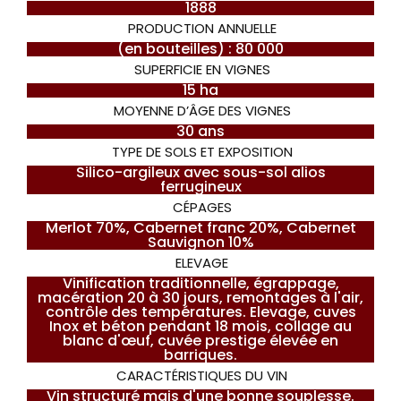
1888
PRODUCTION ANNUELLE
(en bouteilles) : 80 000
SUPERFICIE EN VIGNES
15 ha
MOYENNE D’ÂGE DES VIGNES
30 ans
TYPE DE SOLS ET EXPOSITION
Silico-argileux avec sous-sol alios
ferrugineux
CÉPAGES
Merlot 70%, Cabernet franc 20%, Cabernet
Sauvignon 10%
ELEVAGE
Vinification traditionnelle, égrappage,
macération 20 à 30 jours, remontages à l'air,
contrôle des températures. Elevage, cuves
Inox et béton pendant 18 mois, collage au
blanc d'œuf, cuvée prestige élevée en
barriques.
CARACTÉRISTIQUES DU VIN
Vin structuré mais d'une bonne souplesse.